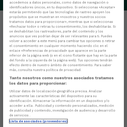
accedemos a datos personales, como datos de navegación o
identificadores únicos, en tu dispositivo. Si seleccionas «Aceptar»
estarás permitiendo que las tecnologías de rastreo apoyen los
propósitos que se muestran en «nosotros y nuestros socios
tratamos datos para proporcionar», mientras que si seleccionas
«Rechazar todo» o retiras tu consentimiento, los deshabilitarás. Si
se deshabilitan los rastreadores, parte del contenido y los
anuncios que ves podrían dejar de ser relevantes para ti. Puedes
Estadísticas
volver a acceder a este menú para cambiar tus opciones o retirar
el consentimiento en cualquier momento haciendo clic en el
enlace «Preferencias de privacidad» que aparece en la parte
0
PARTIDOS JUGADOS
inferior de la página web (o en el icono flotante que hay en la parte
del fondo a la izquierda de la página web). Tus opciones tendrán
efecto dentro de nuestro ámbito de consentimiento. Para saber
0
MINUTOS JUGADOS
más, consulta nuestra política de privacidad.
Tanto nosotros como nuestros asociados tratamos
los datos para proporcionar:
Utilizar datos de localización geográfica precisa. Analizar
0
activamente las características del dispositivo para su
identificación. Almacenar la información en un dispositivo y/o
Goles
acceder a ella . Publicidad y contenido personalizados, medición
de publicidad y contenido, investigación de audiencia y desarrollo
0
Goles de cabeza
de servicios .
Lista de asociados (proveedores)
0
Goles de penalti