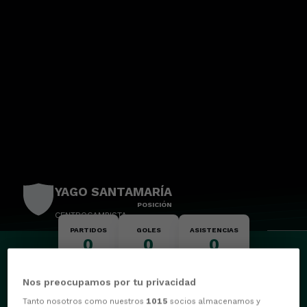
YAGO SANTAMARÍA
POSICIÓN
CENTROCAMPISTA
PARTIDOS
GOLES
ASISTENCIAS
0
0
0
Nos preocupamos por tu privacidad
Tanto nosotros como nuestros
1015
socios almacenamos y