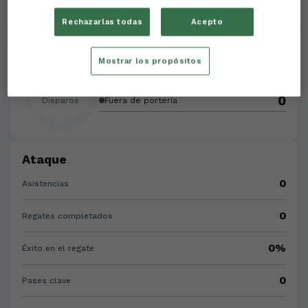
Rechazarlas todas
Acepto
Disparos
Mostrar los propósitos
0
A portería
0
0
Disparos
Fuera de portería
Ataque
0
Asistencias
0
Regates completados
0%
Éxito en el regate
0
Pases clave