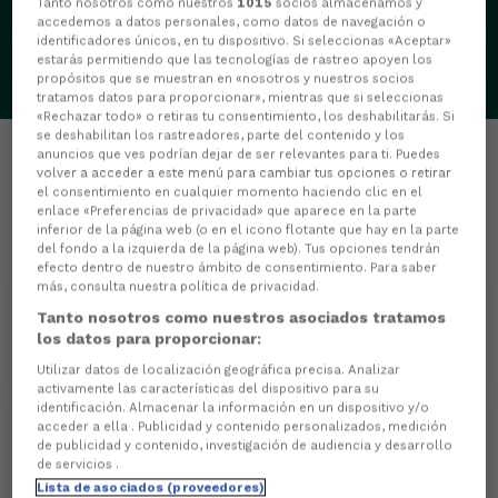
Tanto nosotros como nuestros
1015
socios almacenamos y
accedemos a datos personales, como datos de navegación o
identificadores únicos, en tu dispositivo. Si seleccionas «Aceptar»
estarás permitiendo que las tecnologías de rastreo apoyen los
propósitos que se muestran en «nosotros y nuestros socios
tratamos datos para proporcionar», mientras que si seleccionas
«Rechazar todo» o retiras tu consentimiento, los deshabilitarás. Si
se deshabilitan los rastreadores, parte del contenido y los
anuncios que ves podrían dejar de ser relevantes para ti. Puedes
volver a acceder a este menú para cambiar tus opciones o retirar
el consentimiento en cualquier momento haciendo clic en el
enlace «Preferencias de privacidad» que aparece en la parte
inferior de la página web (o en el icono flotante que hay en la parte
Estadísticas
del fondo a la izquierda de la página web). Tus opciones tendrán
efecto dentro de nuestro ámbito de consentimiento. Para saber
más, consulta nuestra política de privacidad.
0
PARTIDOS JUGADOS
Tanto nosotros como nuestros asociados tratamos
los datos para proporcionar:
0
MINUTOS JUGADOS
Utilizar datos de localización geográfica precisa. Analizar
activamente las características del dispositivo para su
identificación. Almacenar la información en un dispositivo y/o
acceder a ella . Publicidad y contenido personalizados, medición
0
de publicidad y contenido, investigación de audiencia y desarrollo
de servicios .
Goles
Lista de asociados (proveedores)