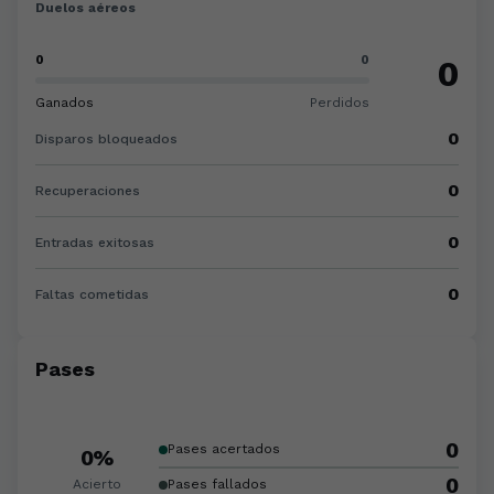
Duelos aéreos
0
0
0
Ganados
Perdidos
0
Disparos bloqueados
0
Recuperaciones
0
Entradas exitosas
0
Faltas cometidas
Pases
0
Pases acertados
0%
0
Acierto
Pases fallados