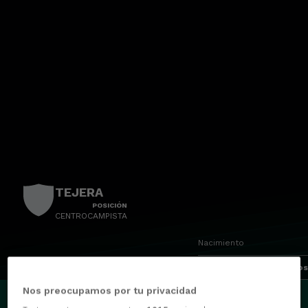
TEJERA
POSICIÓN
CENTROCAMPISTA
Nacimiento
Edad
36 años
PARTIDOS
GOLES
ASISTENCIAS
0
0
0
Nos preocupamos por tu privacidad