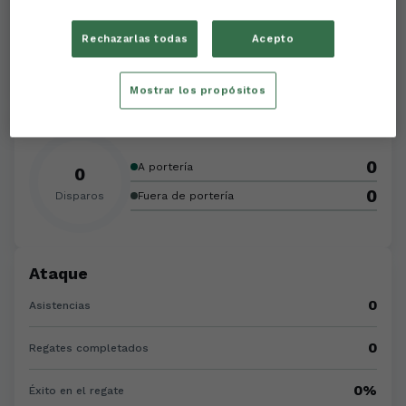
0
Goles de cabeza
Rechazarlas todas
Acepto
0
Goles de penalti
Mostrar los propósitos
Disparos
0
A portería
0
0
Disparos
Fuera de portería
Ataque
0
Asistencias
0
Regates completados
0%
Éxito en el regate