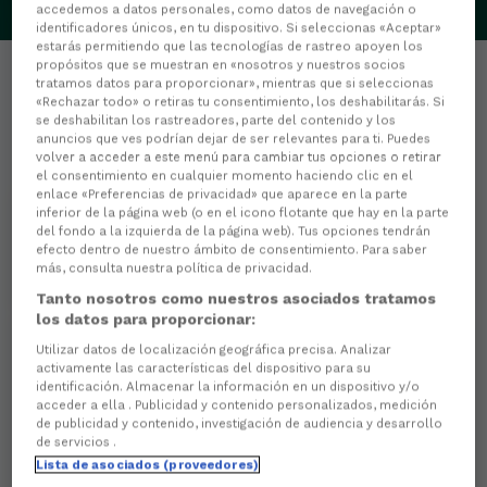
accedemos a datos personales, como datos de navegación o
identificadores únicos, en tu dispositivo. Si seleccionas «Aceptar»
estarás permitiendo que las tecnologías de rastreo apoyen los
propósitos que se muestran en «nosotros y nuestros socios
tratamos datos para proporcionar», mientras que si seleccionas
«Rechazar todo» o retiras tu consentimiento, los deshabilitarás. Si
se deshabilitan los rastreadores, parte del contenido y los
anuncios que ves podrían dejar de ser relevantes para ti. Puedes
Estadísticas
volver a acceder a este menú para cambiar tus opciones o retirar
el consentimiento en cualquier momento haciendo clic en el
enlace «Preferencias de privacidad» que aparece en la parte
0
PARTIDOS JUGADOS
inferior de la página web (o en el icono flotante que hay en la parte
del fondo a la izquierda de la página web). Tus opciones tendrán
efecto dentro de nuestro ámbito de consentimiento. Para saber
0
MINUTOS JUGADOS
más, consulta nuestra política de privacidad.
Tanto nosotros como nuestros asociados tratamos
los datos para proporcionar:
Utilizar datos de localización geográfica precisa. Analizar
0
activamente las características del dispositivo para su
identificación. Almacenar la información en un dispositivo y/o
Goles
acceder a ella . Publicidad y contenido personalizados, medición
de publicidad y contenido, investigación de audiencia y desarrollo
0
Goles de cabeza
de servicios .
Lista de asociados (proveedores)
0
Goles de penalti