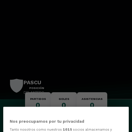
PASCU
POSICIÓN
DELANTERO
PARTIDOS
GOLES
ASISTENCIAS
0
0
0
Nos preocupamos por tu privacidad
Tanto nosotros como nuestros
1015
socios almacenamos y