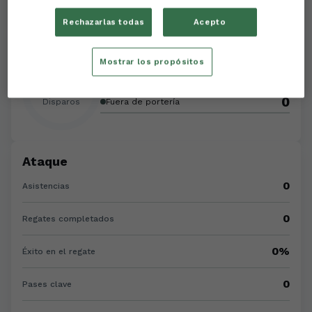
Rechazarlas todas
Acepto
Disparos
Mostrar los propósitos
0
A portería
0
0
Disparos
Fuera de portería
Ataque
0
Asistencias
0
Regates completados
0%
Éxito en el regate
0
Pases clave