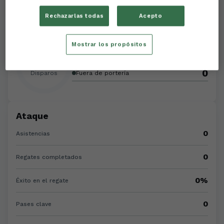
Rechazarlas todas
Acepto
Disparos
Mostrar los propósitos
0
A portería
0
0
Disparos
Fuera de portería
Ataque
0
Asistencias
0
Regates completados
0%
Éxito en el regate
0
Pases clave