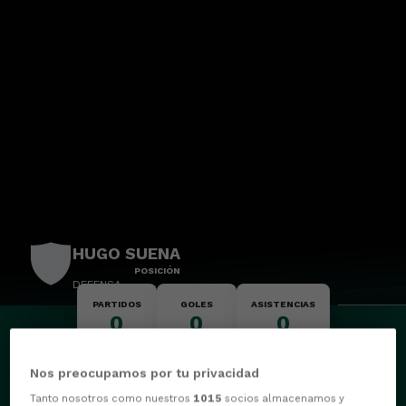
HUGO SUENA
POSICIÓN
DEFENSA
PARTIDOS
GOLES
ASISTENCIAS
0
0
0
Nos preocupamos por tu privacidad
Tanto nosotros como nuestros
1015
socios almacenamos y