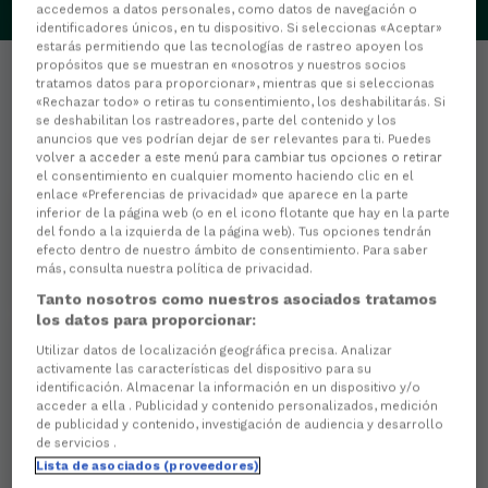
accedemos a datos personales, como datos de navegación o
identificadores únicos, en tu dispositivo. Si seleccionas «Aceptar»
estarás permitiendo que las tecnologías de rastreo apoyen los
propósitos que se muestran en «nosotros y nuestros socios
tratamos datos para proporcionar», mientras que si seleccionas
«Rechazar todo» o retiras tu consentimiento, los deshabilitarás. Si
se deshabilitan los rastreadores, parte del contenido y los
anuncios que ves podrían dejar de ser relevantes para ti. Puedes
Estadísticas
volver a acceder a este menú para cambiar tus opciones o retirar
el consentimiento en cualquier momento haciendo clic en el
enlace «Preferencias de privacidad» que aparece en la parte
0
PARTIDOS JUGADOS
inferior de la página web (o en el icono flotante que hay en la parte
del fondo a la izquierda de la página web). Tus opciones tendrán
efecto dentro de nuestro ámbito de consentimiento. Para saber
0
MINUTOS JUGADOS
más, consulta nuestra política de privacidad.
Tanto nosotros como nuestros asociados tratamos
los datos para proporcionar:
Utilizar datos de localización geográfica precisa. Analizar
0
activamente las características del dispositivo para su
identificación. Almacenar la información en un dispositivo y/o
Goles
acceder a ella . Publicidad y contenido personalizados, medición
de publicidad y contenido, investigación de audiencia y desarrollo
0
Goles de cabeza
de servicios .
Lista de asociados (proveedores)
0
Goles de penalti