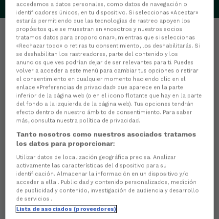
accedemos a datos personales, como datos de navegación o
identificadores únicos, en tu dispositivo. Si seleccionas «Aceptar»
estarás permitiendo que las tecnologías de rastreo apoyen los
propósitos que se muestran en «nosotros y nuestros socios
tratamos datos para proporcionar», mientras que si seleccionas
«Rechazar todo» o retiras tu consentimiento, los deshabilitarás. Si
se deshabilitan los rastreadores, parte del contenido y los
anuncios que ves podrían dejar de ser relevantes para ti. Puedes
Estadísticas
volver a acceder a este menú para cambiar tus opciones o retirar
el consentimiento en cualquier momento haciendo clic en el
enlace «Preferencias de privacidad» que aparece en la parte
0
PARTIDOS JUGADOS
inferior de la página web (o en el icono flotante que hay en la parte
del fondo a la izquierda de la página web). Tus opciones tendrán
efecto dentro de nuestro ámbito de consentimiento. Para saber
0
MINUTOS JUGADOS
más, consulta nuestra política de privacidad.
Tanto nosotros como nuestros asociados tratamos
los datos para proporcionar:
Utilizar datos de localización geográfica precisa. Analizar
0
activamente las características del dispositivo para su
identificación. Almacenar la información en un dispositivo y/o
Goles
acceder a ella . Publicidad y contenido personalizados, medición
de publicidad y contenido, investigación de audiencia y desarrollo
0
Goles de cabeza
de servicios .
Lista de asociados (proveedores)
0
Goles de penalti