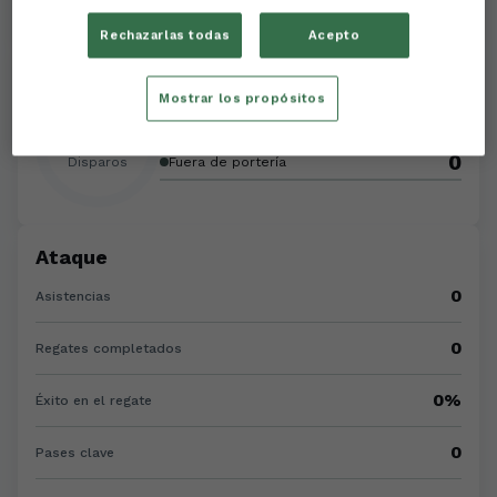
Rechazarlas todas
Acepto
Disparos
Mostrar los propósitos
0
A portería
0
0
Disparos
Fuera de portería
Ataque
0
Asistencias
0
Regates completados
0%
Éxito en el regate
0
Pases clave