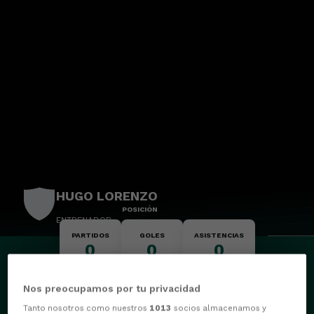
HUGO LORENZO
POSICIÓN
ENTRENADOR
PARTIDOS
GOLES
ASISTENCIAS
0
0
0
Nos preocupamos por tu privacidad
Tanto nosotros como nuestros
1013
socios almacenamos y