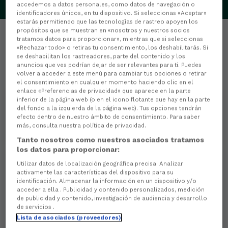
accedemos a datos personales, como datos de navegación o
identificadores únicos, en tu dispositivo. Si seleccionas «Aceptar»
estarás permitiendo que las tecnologías de rastreo apoyen los
propósitos que se muestran en «nosotros y nuestros socios
tratamos datos para proporcionar», mientras que si seleccionas
«Rechazar todo» o retiras tu consentimiento, los deshabilitarás. Si
se deshabilitan los rastreadores, parte del contenido y los
anuncios que ves podrían dejar de ser relevantes para ti. Puedes
Estadísticas
volver a acceder a este menú para cambiar tus opciones o retirar
el consentimiento en cualquier momento haciendo clic en el
enlace «Preferencias de privacidad» que aparece en la parte
0
PARTIDOS JUGADOS
inferior de la página web (o en el icono flotante que hay en la parte
del fondo a la izquierda de la página web). Tus opciones tendrán
efecto dentro de nuestro ámbito de consentimiento. Para saber
0
MINUTOS JUGADOS
más, consulta nuestra política de privacidad.
Tanto nosotros como nuestros asociados tratamos
los datos para proporcionar:
Utilizar datos de localización geográfica precisa. Analizar
0
activamente las características del dispositivo para su
identificación. Almacenar la información en un dispositivo y/o
Goles
acceder a ella . Publicidad y contenido personalizados, medición
de publicidad y contenido, investigación de audiencia y desarrollo
0
Goles de cabeza
de servicios .
Lista de asociados (proveedores)
0
Goles de penalti