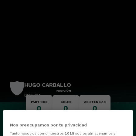
HUGO CARBALLO
POSICIÓN
DEFENSA
PARTIDOS
GOLES
ASISTENCIAS
0
0
0
Nos preocupamos por tu privacidad
Tanto nosotros como nuestros
1015
socios almacenamos y