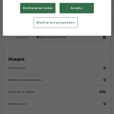
Rechazarlas todas
Acepto
Disparos
Mostrar los propósitos
0
A portería
0
0
Disparos
Fuera de portería
Ataque
0
Asistencias
0
Regates completados
0%
Éxito en el regate
0
Pases clave