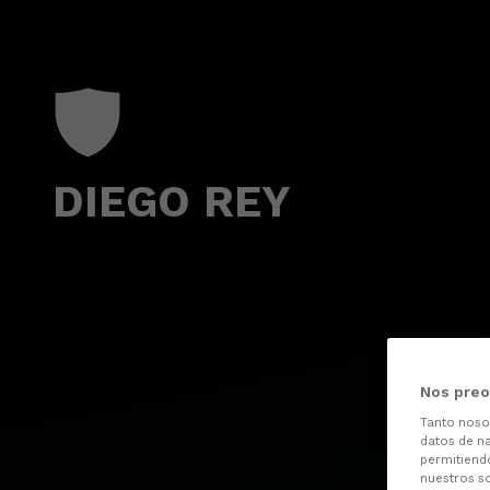
Skip to main content
DIEGO REY
Nos preo
Tanto nos
datos de na
permitiend
nuestros s