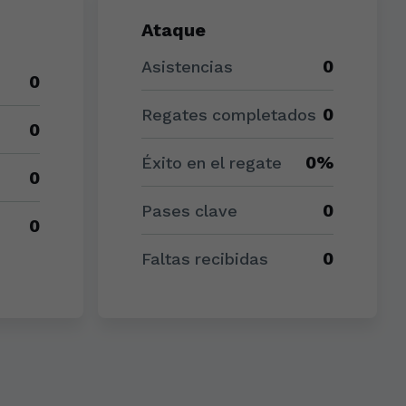
Ataque
0
Asistencias
0
0
Regates completados
0
0%
Éxito en el regate
0
0
Pases clave
0
0
Faltas recibidas