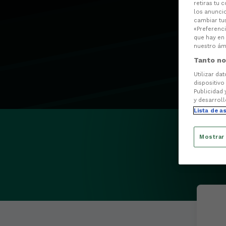
retiras tu 
los anuncio
cambiar tu
«Preferenci
que hay en 
nuestro ámb
Tanto no
Utilizar da
dispositivo
Publicidad 
y desarroll
Lista de a
Mostrar