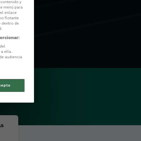
l contenido y
ste menú para
 el enlace
no flotante
o dentro de
d.
orcionar:
 del
a ella .
 de audiencia
cepto
AS