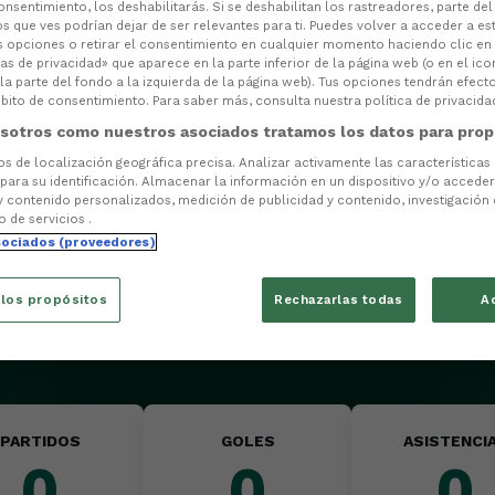
consentimiento, los deshabilitarás. Si se deshabilitan los rastreadores, parte de
s que ves podrían dejar de ser relevantes para ti. Puedes volver a acceder a e
s opciones o retirar el consentimiento en cualquier momento haciendo clic en
as de privacidad» que aparece en la parte inferior de la página web (o en el ico
la parte del fondo a la izquierda de la página web). Tus opciones tendrán efect
ito de consentimiento. Para saber más, consulta nuestra política de privacida
sotros como nuestros asociados tratamos los datos para prop
tos de localización geográfica precisa. Analizar activamente las características
 para su identificación. Almacenar la información en un dispositivo y/o acceder 
y contenido personalizados, medición de publicidad y contenido, investigación
o de servicios .
sociados (proveedores)
 los propósitos
Rechazarlas todas
A
PARTIDOS
GOLES
ASISTENCI
0
0
0