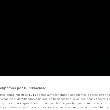
cupamos por tu privacidad
otros como nuestros
1015
socios almacenamos y accedemos a datos persona
vegación o identificadores únicos, en tu dispositivo. Si seleccionas «Aceptar» 
o que las tecnologías de rastreo apoyen los propósitos que se muestran en «n
ocios tratamos datos para proporcionar», mientras que si seleccionas «Rechaz