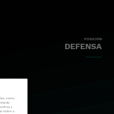
POSICIÓN
DEFENSA
les, como
estarás
osotros y
ar todo» o