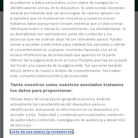
accedemos a datos personales, como datos de navegación o
identificadores únicos, en tu dispositivo. Si seleccionas «Aceptar»
estarás permitiendo que las tecnologías de rastreo apoyen los
propósitos que se muestran en «nosotros y nuestros socios
tratamos datos para proporcionar», mientras que si seleccionas
«Rechazar todo» o retiras tu consentimiento, los deshabilitarás. Si
se deshabilitan los rastreadores, parte del contenido y los
anuncios que ves podrían dejar de ser relevantes para ti. Puedes
Estadísticas
volver a acceder a este menú para cambiar tus opciones o retirar
el consentimiento en cualquier momento haciendo clic en el
enlace «Preferencias de privacidad» que aparece en la parte
0
PARTIDOS JUGADOS
inferior de la página web (o en el icono flotante que hay en la parte
del fondo a la izquierda de la página web). Tus opciones tendrán
efecto dentro de nuestro ámbito de consentimiento. Para saber
0
MINUTOS JUGADOS
más, consulta nuestra política de privacidad.
Tanto nosotros como nuestros asociados tratamos
los datos para proporcionar:
Utilizar datos de localización geográfica precisa. Analizar
0
activamente las características del dispositivo para su
identificación. Almacenar la información en un dispositivo y/o
Goles
acceder a ella . Publicidad y contenido personalizados, medición
de publicidad y contenido, investigación de audiencia y desarrollo
0
Goles de cabeza
de servicios .
Lista de asociados (proveedores)
0
Goles de penalti