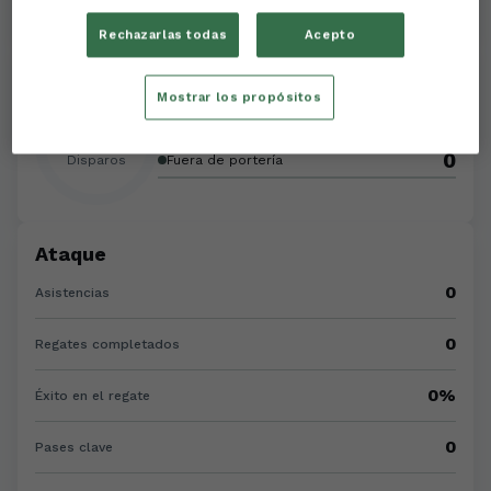
Rechazarlas todas
Acepto
Disparos
Mostrar los propósitos
0
A portería
0
0
Disparos
Fuera de portería
Ataque
0
Asistencias
0
Regates completados
0%
Éxito en el regate
0
Pases clave