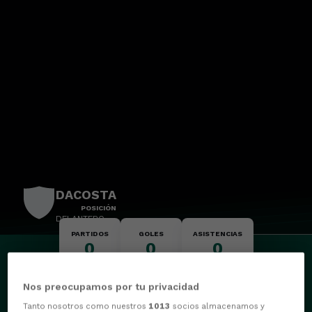
DACOSTA
POSICIÓN
DELANTERO
PARTIDOS
GOLES
ASISTENCIAS
0
0
0
Nos preocupamos por tu privacidad
Tanto nosotros como nuestros
1013
socios almacenamos y