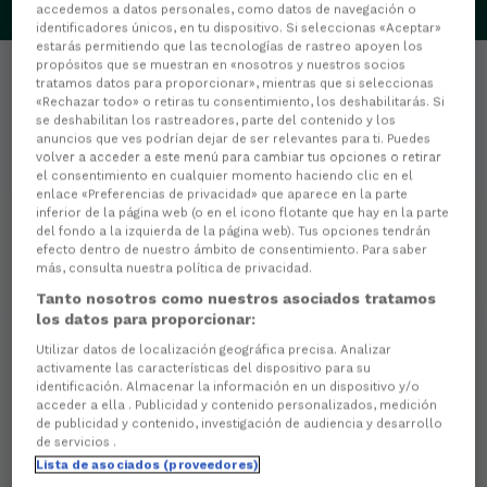
accedemos a datos personales, como datos de navegación o
identificadores únicos, en tu dispositivo. Si seleccionas «Aceptar»
estarás permitiendo que las tecnologías de rastreo apoyen los
propósitos que se muestran en «nosotros y nuestros socios
tratamos datos para proporcionar», mientras que si seleccionas
«Rechazar todo» o retiras tu consentimiento, los deshabilitarás. Si
se deshabilitan los rastreadores, parte del contenido y los
anuncios que ves podrían dejar de ser relevantes para ti. Puedes
Estadísticas
volver a acceder a este menú para cambiar tus opciones o retirar
el consentimiento en cualquier momento haciendo clic en el
enlace «Preferencias de privacidad» que aparece en la parte
0
PARTIDOS JUGADOS
inferior de la página web (o en el icono flotante que hay en la parte
del fondo a la izquierda de la página web). Tus opciones tendrán
efecto dentro de nuestro ámbito de consentimiento. Para saber
0
MINUTOS JUGADOS
más, consulta nuestra política de privacidad.
Tanto nosotros como nuestros asociados tratamos
los datos para proporcionar:
Utilizar datos de localización geográfica precisa. Analizar
0
activamente las características del dispositivo para su
identificación. Almacenar la información en un dispositivo y/o
Goles
acceder a ella . Publicidad y contenido personalizados, medición
de publicidad y contenido, investigación de audiencia y desarrollo
0
Goles de cabeza
de servicios .
Lista de asociados (proveedores)
0
Goles de penalti