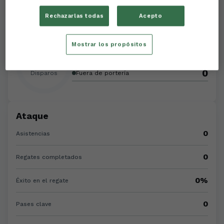
Rechazarlas todas
Acepto
Disparos
Mostrar los propósitos
0
A portería
0
0
Disparos
Fuera de portería
Ataque
0
Asistencias
0
Regates completados
0%
Éxito en el regate
0
Pases clave