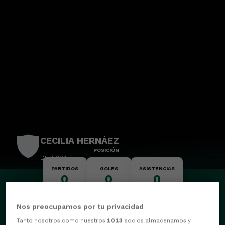
CECILIA HERNÁEZ
POSICIÓN
DEFENSA
PARTIDOS
GOLES
ASISTENCIAS
0
0
0
Nos preocupamos por tu privacidad
Tanto nosotros como nuestros
1013
socios almacenamos y