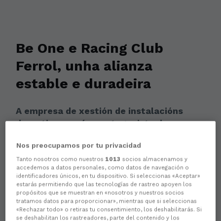
Be One e Racing Club
Ferrol, unha alianza
estable e duradeira
A empresa de xestión de instalacións
deportivas será a protagonista do noso
partido patrocinado.
Nos preocupamos por tu privacidad
Tanto nosotros como nuestros
1013
socios almacenamos y
accedemos a datos personales, como datos de navegación o
identificadores únicos, en tu dispositivo. Si seleccionas «Aceptar»
estarás permitiendo que las tecnologías de rastreo apoyen los
propósitos que se muestran en «nosotros y nuestros socios
tratamos datos para proporcionar», mientras que si seleccionas
«Rechazar todo» o retiras tu consentimiento, los deshabilitarás. Si
se deshabilitan los rastreadores, parte del contenido y los