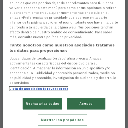
anuncios que ves podrían dejar de ser relevantes para ti. Puedes
volver a acceder a este menú para cambiar tus opciones o retirar
el consentimiento en cualquier momento haciendo clic en el
enlace «Preferencias de privacidad» que aparece en la parte
inferior de la página web (o en el icono flotante que hay en la parte
del fondo a la izquierda de la página web). Tus opciones tendrán
efecto dentro de nuestro ámbito de consentimiento. Para saber
más, consulta nuestra política de privacidad.
Tanto nosotros como nuestros asociados tratamos
los datos para proporcionar:
There are no reactions yet. Be the first!
Utilizar datos de localización geográfica precisa. Analizar
activamente las características del dispositivo para su
Veciños da instalación e aliados estratéxicos,
Be One
identificación. Almacenar la información en un dispositivo y/o
e Racing Club Ferrol
comparten, dende hai anos,
acceder a ella . Publicidad y contenido personalizados, medición
sinerxías
que permitiron a ambos establecer unha
de publicidad y contenido, investigación de audiencia y desarrollo
estreita relación
. Unha colaboración que nace do
de servicios .
apoio incondicional da firma ao deporte local,
Lista de asociados (proveedores)
alimentado por un sinfín de
valores compartidos
co
noso club.
Rechazarlas todas
Acepto
O director das instalacións de Be One en A Malata,
Antonio Salazar
, repasou moitos deles no acto no
Mostrar los propósitos
que, esta semana, se presentou o partido
patrocinado por Be One, asignado á última xornada