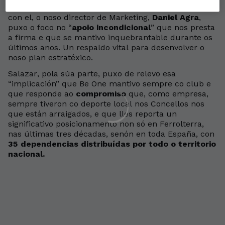
de liga que se disputará o sábado en A Malata. Xunto
con el, o noso director de Marketing,
Daniel Agra
,
puxo o foco no “
apoio incondicional
” que nos presta
a firma e que se mantivo inquebrantable durante os
últimos anos. Un respaldo vital para desenvolver o
noso plan estratéxico.
Salazar, pola súa parte, puxo de relevo esa
“implicación” que Be One mantivo sempre co club e
que responde ao
compromiso
que, como empresa,
sempre tiveron co deporte local nos Concellos nos
que están arraigados, e que lles reporta un
significativo posicionamento non só en Ferrolterra,
nas últimas tres décadas, senón en toda España, con
35 dependencias distribuídas por todo o territorio
nacional.