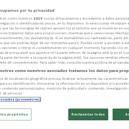
cupamos por tu privacidad
otros como nuestros
1015
socios almacenamos y accedemos a datos persona
vegación o identificadores únicos, en tu dispositivo. Si seleccionas «Aceptar» 
o que las tecnologías de rastreo apoyen los propósitos que se muestran en «n
ocios tratamos datos para proporcionar», mientras que si seleccionas «Rechaz
consentimiento, los deshabilitarás. Si se deshabilitan los rastreadores, parte de
s que ves podrían dejar de ser relevantes para ti. Puedes volver a acceder a e
s opciones o retirar el consentimiento en cualquier momento haciendo clic en
as de privacidad» que aparece en la parte inferior de la página web (o en el ico
la parte del fondo a la izquierda de la página web). Tus opciones tendrán efect
ito de consentimiento. Para saber más, consulta nuestra política de privacida
sotros como nuestros asociados tratamos los datos para prop
tos de localización geográfica precisa. Analizar activamente las características
 para su identificación. Almacenar la información en un dispositivo y/o acceder 
y contenido personalizados, medición de publicidad y contenido, investigación
o de servicios .
sociados (proveedores)
 los propósitos
Rechazarlas todas
A