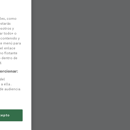
les, como
estarás
osotros y
ar todo» o
l contenido y
ste menú para
 el enlace
no flotante
o dentro de
d.
orcionar:
 del
a ella .
 de audiencia
cepto