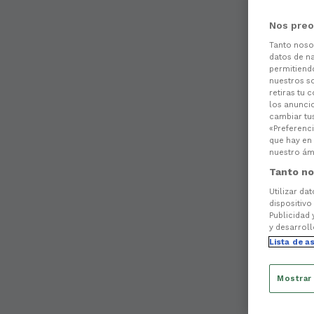
Nos preo
Tanto nos
datos de na
permitiend
nuestros s
retiras tu 
los anuncio
cambiar tu
«Preferenci
que hay en 
nuestro ámb
Tanto no
Utilizar da
dispositivo
Publicidad 
y desarroll
Lista de a
Mostrar