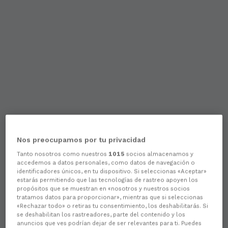
Nos preocupamos por tu privacidad
Tanto nosotros como nuestros
1015
socios almacenamos y
accedemos a datos personales, como datos de navegación o
identificadores únicos, en tu dispositivo. Si seleccionas «Aceptar»
estarás permitiendo que las tecnologías de rastreo apoyen los
propósitos que se muestran en «nosotros y nuestros socios
tratamos datos para proporcionar», mientras que si seleccionas
«Rechazar todo» o retiras tu consentimiento, los deshabilitarás. Si
se deshabilitan los rastreadores, parte del contenido y los
anuncios que ves podrían dejar de ser relevantes para ti. Puedes