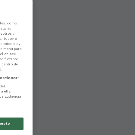
les, como
estarás
osotros y
ar todo» o
l contenido y
ste menú para
 el enlace
no flotante
o dentro de
d.
orcionar:
 del
a ella .
 de audiencia
cepto