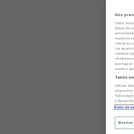
Nos preo
Tanto nos
datos de na
permitiend
nuestros s
retiras tu 
los anuncio
cambiar tu
«Preferenci
que hay en 
nuestro ámb
Tanto no
Utilizar da
dispositivo
Publicidad 
y desarroll
Lista de a
Mostrar