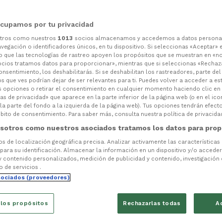
cupamos por tu privacidad
otros como nuestros
1013
socios almacenamos y accedemos a datos persona
vegación o identificadores únicos, en tu dispositivo. Si seleccionas «Aceptar» 
o que las tecnologías de rastreo apoyen los propósitos que se muestran en «n
ocios tratamos datos para proporcionar», mientras que si seleccionas «Rechaz
consentimiento, los deshabilitarás. Si se deshabilitan los rastreadores, parte de
s que ves podrían dejar de ser relevantes para ti. Puedes volver a acceder a e
s opciones o retirar el consentimiento en cualquier momento haciendo clic en
as de privacidad» que aparece en la parte inferior de la página web (o en el ico
la parte del fondo a la izquierda de la página web). Tus opciones tendrán efect
ito de consentimiento. Para saber más, consulta nuestra política de privacida
sotros como nuestros asociados tratamos los datos para prop
tos de localización geográfica precisa. Analizar activamente las características
 para su identificación. Almacenar la información en un dispositivo y/o acceder 
y contenido personalizados, medición de publicidad y contenido, investigación
o de servicios .
sociados (proveedores)
 los propósitos
Rechazarlas todas
A