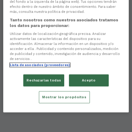
del fondo a la izquierda de la página web). Tus opciones tendrán
efecto dentro de nuestro ámbito de consentimiento. Para saber
más, consulta nuestra política de privacidad.
Tanto nosotros como nuestros asociados tratamos
los datos para proporcionar:
Utilizar datos de localización geográfica precisa. Analizar
activamente las características del dispositivo para su
identificación. Almacenar la información en un dispositivo y/o
acceder a ella . Publicidad y contenido personalizados, medición
de publicidad y contenido, investigación de audiencia y desarrollo
de servicios .
Lista de asociados (proveedores)
Rechazarlas todas
Acepto
Mostrar los propósitos