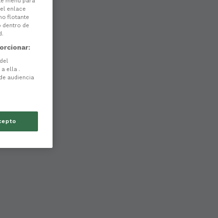
ste menú para
 el enlace
no flotante
o dentro de
d.
orcionar:
 del
a ella .
 de audiencia
cepto