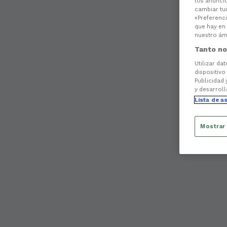
los anuncio
cambiar tu
«Preferenci
que hay en 
nuestro ámb
Tanto no
Utilizar da
dispositivo
Publicidad 
y desarroll
Lista de a
Mostrar