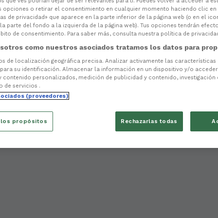
s que ves podrían dejar de ser relevantes para ti. Puedes volver a acceder a e
s opciones o retirar el consentimiento en cualquier momento haciendo clic en
as de privacidad» que aparece en la parte inferior de la página web (o en el ico
la parte del fondo a la izquierda de la página web). Tus opciones tendrán efect
ito de consentimiento. Para saber más, consulta nuestra política de privacida
sotros como nuestros asociados tratamos los datos para prop
tos de localización geográfica precisa. Analizar activamente las características
 para su identificación. Almacenar la información en un dispositivo y/o acceder 
y contenido personalizados, medición de publicidad y contenido, investigación
o de servicios .
sociados (proveedores)
 los propósitos
Rechazarlas todas
A