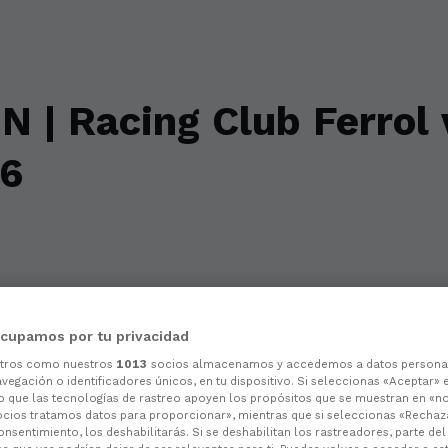
| Racing Club Ferrol v
26
cupamos por tu privacidad
otros como nuestros
1013
socios almacenamos y accedemos a datos persona
vegación o identificadores únicos, en tu dispositivo. Si seleccionas «Aceptar» 
o que las tecnologías de rastreo apoyen los propósitos que se muestran en «n
ocios tratamos datos para proporcionar», mientras que si seleccionas «Rechaz
consentimiento, los deshabilitarás. Si se deshabilitan los rastreadores, parte de