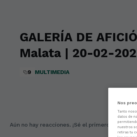
Skip to main content
GALERÍA DE AFICIÓN 
Malata | 20-02-20
9
MULTIMEDIA
Nos preo
Tanto nos
datos de na
permitiend
Aún no hay reacciones. ¡Sé el primero!
nuestros s
retiras tu 