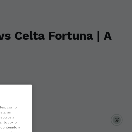
s Celta Fortuna | A
les, como
estarás
osotros y
ar todo» o
l contenido y