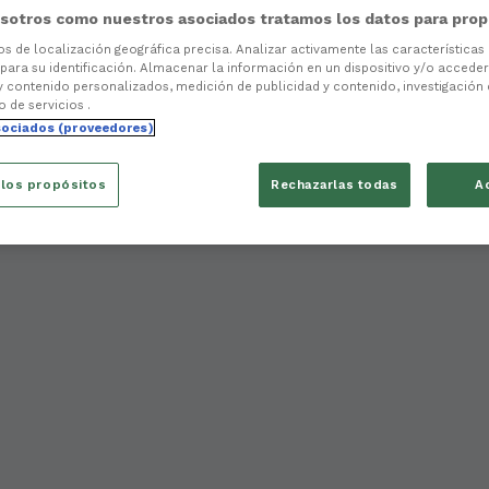
sotros como nuestros asociados tratamos los datos para prop
tos de localización geográfica precisa. Analizar activamente las características
 para su identificación. Almacenar la información en un dispositivo y/o acceder 
y contenido personalizados, medición de publicidad y contenido, investigación
o de servicios .
sociados (proveedores)
 los propósitos
Rechazarlas todas
A