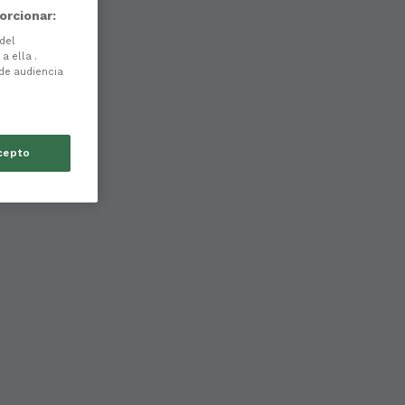
orcionar:
 del
a ella .
 de audiencia
cepto