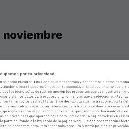
e noviembre
cupamos por tu privacidad
otros como nuestros
1015
socios almacenamos y accedemos a datos persona
vegación o identificadores únicos, en tu dispositivo. Si seleccionas «Aceptar» 
o que las tecnologías de rastreo apoyen los propósitos que se muestran en «n
ocios tratamos datos para proporcionar», mientras que si seleccionas «Rechaz
consentimiento, los deshabilitarás. Si se deshabilitan los rastreadores, parte de
s que ves podrían dejar de ser relevantes para ti. Puedes volver a acceder a e
s opciones o retirar el consentimiento en cualquier momento haciendo clic en
as de privacidad» que aparece en la parte inferior de la página web (o en el ico
la parte del fondo a la izquierda de la página web). Tus opciones tendrán efect
ito de consentimiento. Para saber más, consulta nuestra política de privacida