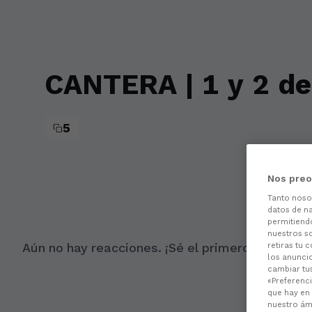
Skip to main content
CANTERA | 1 y 2 d
5
Nos preo
Tanto nos
datos de na
permitiend
nuestros s
Aún no hay reacciones. ¡Sé el primero!
retiras tu 
los anuncio
cambiar tu
«Preferenci
que hay en 
nuestro ámb