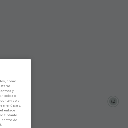
les, como
estarás
osotros y
ar todo» o
l contenido y
ste menú para
 el enlace
no flotante
o dentro de
d.