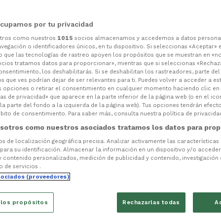
cupamos por tu privacidad
otros como nuestros
1015
socios almacenamos y accedemos a datos persona
vegación o identificadores únicos, en tu dispositivo. Si seleccionas «Aceptar» 
o que las tecnologías de rastreo apoyen los propósitos que se muestran en «n
ocios tratamos datos para proporcionar», mientras que si seleccionas «Rechaz
consentimiento, los deshabilitarás. Si se deshabilitan los rastreadores, parte de
s que ves podrían dejar de ser relevantes para ti. Puedes volver a acceder a e
s opciones o retirar el consentimiento en cualquier momento haciendo clic en
as de privacidad» que aparece en la parte inferior de la página web (o en el ico
la parte del fondo a la izquierda de la página web). Tus opciones tendrán efect
ito de consentimiento. Para saber más, consulta nuestra política de privacida
sotros como nuestros asociados tratamos los datos para prop
tos de localización geográfica precisa. Analizar activamente las características
 para su identificación. Almacenar la información en un dispositivo y/o acceder 
y contenido personalizados, medición de publicidad y contenido, investigación
o de servicios .
sociados (proveedores)
 los propósitos
Rechazarlas todas
A