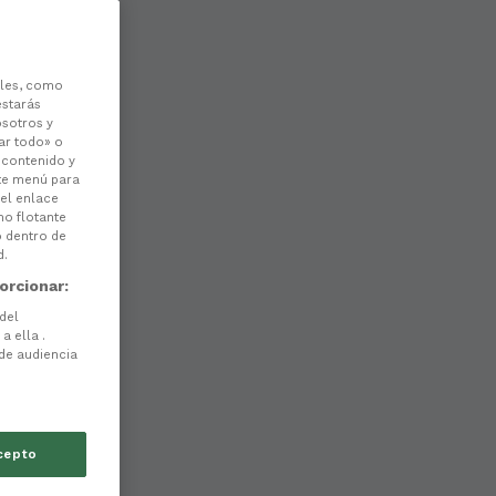
les, como
estarás
osotros y
ar todo» o
l contenido y
ste menú para
 el enlace
no flotante
o dentro de
d.
orcionar:
 del
a ella .
 de audiencia
cepto