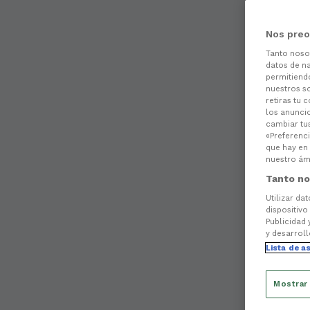
Nos preo
Tanto nos
datos de na
permitiend
nuestros s
retiras tu 
los anuncio
cambiar tu
«Preferenci
que hay en 
nuestro ámb
Tanto no
Utilizar da
dispositivo
Publicidad 
y desarroll
Lista de a
Mostrar