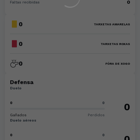
0
Faltas recibidas
0
TARXETAS AMARELAS
0
TARXETAS ROXAS
0
FÓRA DE XOGO
Defensa
Duelo
0
0
0
Gañados
Perdidos
Duelo aéreos
0
0
0