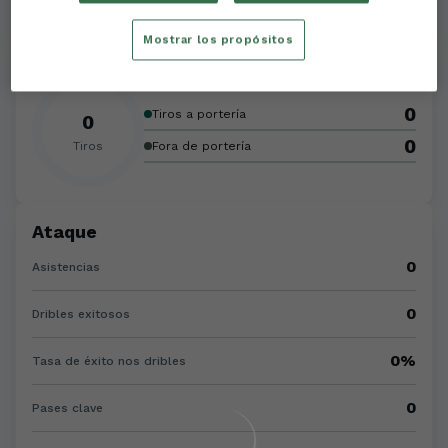
Mostrar los propósitos
Tiros
0
Tiros a portería
0
0
Tiros
Fora de portería
Ataque
0
Asistencias
0
Dribles exitosos
0%
Tasa de éxito nos dribles
0
Pases clave