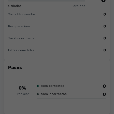
Gañados
Perdidos
0
Tiros bloqueados
0
Recuperacións
0
Tackles exitosos
0
Faltas cometidas
Pases
0
Pases correctos
0%
0
Precisión
Pases incorrectos