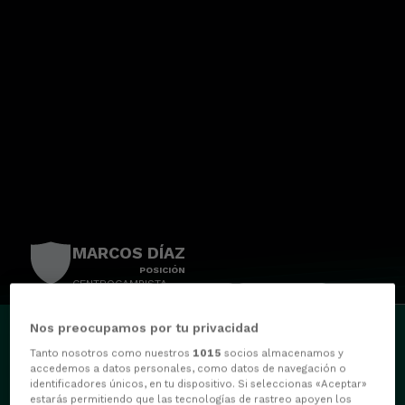
MARCOS DÍAZ
POSICIÓN
CENTROCAMPISTA
PARTIDOS
GOLES
ASISTENCIAS
0
0
0
Nos preocupamos por tu privacidad
Tanto nosotros como nuestros
1015
socios almacenamos y
accedemos a datos personales, como datos de navegación o
identificadores únicos, en tu dispositivo. Si seleccionas «Aceptar»
estarás permitiendo que las tecnologías de rastreo apoyen los