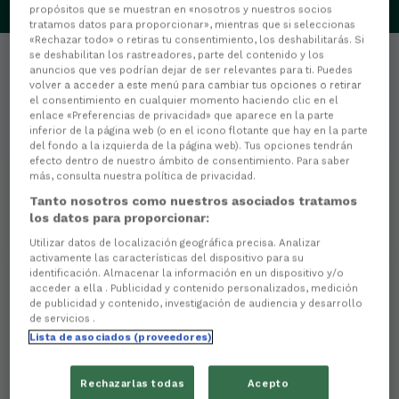
propósitos que se muestran en «nosotros y nuestros socios
tratamos datos para proporcionar», mientras que si seleccionas
«Rechazar todo» o retiras tu consentimiento, los deshabilitarás. Si
se deshabilitan los rastreadores, parte del contenido y los
anuncios que ves podrían dejar de ser relevantes para ti. Puedes
volver a acceder a este menú para cambiar tus opciones o retirar
el consentimiento en cualquier momento haciendo clic en el
enlace «Preferencias de privacidad» que aparece en la parte
Estatísticas
inferior de la página web (o en el icono flotante que hay en la parte
del fondo a la izquierda de la página web). Tus opciones tendrán
efecto dentro de nuestro ámbito de consentimiento. Para saber
0
PARTIDOS XOGADOS
más, consulta nuestra política de privacidad.
Tanto nosotros como nuestros asociados tratamos
0
los datos para proporcionar:
MINUTOS XOGADOS
Utilizar datos de localización geográfica precisa. Analizar
activamente las características del dispositivo para su
identificación. Almacenar la información en un dispositivo y/o
acceder a ella . Publicidad y contenido personalizados, medición
0
de publicidad y contenido, investigación de audiencia y desarrollo
de servicios .
Goles
Lista de asociados (proveedores)
0
Goles de cabeza
Rechazarlas todas
Acepto
0
Goles de penalti