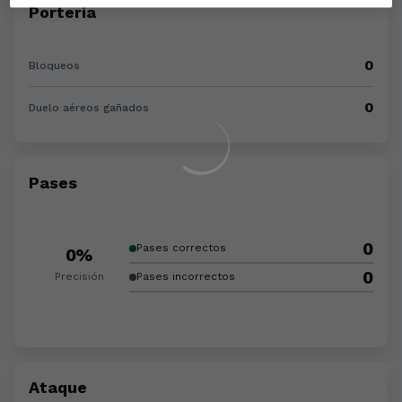
Portería
0
Bloqueos
0
Duelo aéreos gañados
Pases
0
Pases correctos
0%
0
Precisión
Pases incorrectos
Ataque