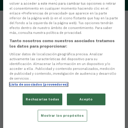
volver a acceder a este menú para cambiar tus opciones o retirar
el consentimiento en cualquier momento haciendo clic en el
enlace «Preferencias de privacidad» que aparece en la parte
inferior de la página web (o en el icono flotante que hay en la parte
del fondo a la izquierda de la página web). Tus opciones tendrán
efecto dentro de nuestro ámbito de consentimiento. Para saber
más, consulta nuestra política de privacidad.
Tanto nosotros como nuestros asociados tratamos
Estatísticas
los datos para proporcionar:
Utilizar datos de localización geográfica precisa. Analizar
0
PARADAS
activamente las características del dispositivo para su
identificación. Almacenar la información en un dispositivo y/o
acceder a ella . Publicidad y contenido personalizados, medición
0
GOLES ENCAIXADOS
de publicidad y contenido, investigación de audiencia y desarrollo
de servicios .
Lista de asociados (proveedores)
0
0
PARTIDOS XOGADOS
TARXETAS AMARELAS
Rechazarlas todas
Acepto
0
0
MINUTOS XOGADOS
TARXETAS ROXAS
Mostrar los propósitos