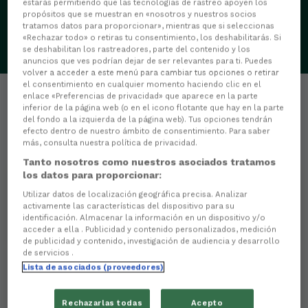
estarás permitiendo que las tecnologías de rastreo apoyen los
propósitos que se muestran en «nosotros y nuestros socios
tratamos datos para proporcionar», mientras que si seleccionas
«Rechazar todo» o retiras tu consentimiento, los deshabilitarás. Si
se deshabilitan los rastreadores, parte del contenido y los
anuncios que ves podrían dejar de ser relevantes para ti. Puedes
volver a acceder a este menú para cambiar tus opciones o retirar
el consentimiento en cualquier momento haciendo clic en el
enlace «Preferencias de privacidad» que aparece en la parte
inferior de la página web (o en el icono flotante que hay en la parte
del fondo a la izquierda de la página web). Tus opciones tendrán
efecto dentro de nuestro ámbito de consentimiento. Para saber
más, consulta nuestra política de privacidad.
Estatísticas
Tanto nosotros como nuestros asociados tratamos
los datos para proporcionar:
0
PARTIDOS XOGADOS
Utilizar datos de localización geográfica precisa. Analizar
activamente las características del dispositivo para su
0
MINUTOS XOGADOS
identificación. Almacenar la información en un dispositivo y/o
acceder a ella . Publicidad y contenido personalizados, medición
de publicidad y contenido, investigación de audiencia y desarrollo
de servicios .
Lista de asociados (proveedores)
0
Goles
Rechazarlas todas
Acepto