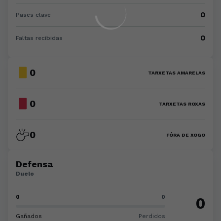
0
Pases clave
0
Faltas recibidas
0
TARXETAS AMARELAS
0
TARXETAS ROXAS
0
FÓRA DE XOGO
Defensa
Duelo
0
0
0
Gañados
Perdidos