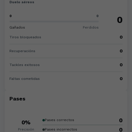
Duelo aéreos
0
0
0
Gañados
Perdidos
0
Tiros bloqueados
0
Recuperacións
0
Tackles exitosos
0
Faltas cometidas
Pases
0
Pases correctos
0%
0
Precisión
Pases incorrectos