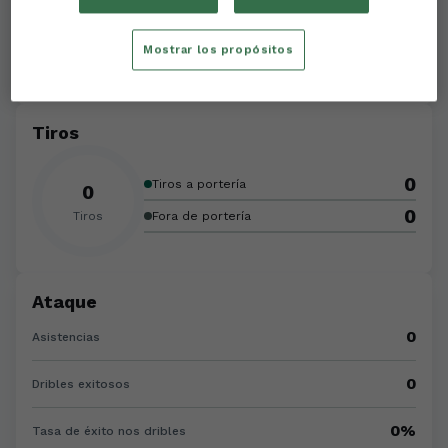
0
Goles de cabeza
Mostrar los propósitos
0
Goles de penalti
Tiros
0
Tiros a portería
0
0
Tiros
Fora de portería
Ataque
0
Asistencias
0
Dribles exitosos
0%
Tasa de éxito nos dribles