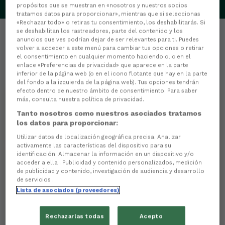
propósitos que se muestran en «nosotros y nuestros socios
tratamos datos para proporcionar», mientras que si seleccionas
«Rechazar todo» o retiras tu consentimiento, los deshabilitarás. Si
se deshabilitan los rastreadores, parte del contenido y los
anuncios que ves podrían dejar de ser relevantes para ti. Puedes
volver a acceder a este menú para cambiar tus opciones o retirar
el consentimiento en cualquier momento haciendo clic en el
enlace «Preferencias de privacidad» que aparece en la parte
Estatísticas
inferior de la página web (o en el icono flotante que hay en la parte
del fondo a la izquierda de la página web). Tus opciones tendrán
efecto dentro de nuestro ámbito de consentimiento. Para saber
0
PARTIDOS XOGADOS
más, consulta nuestra política de privacidad.
Tanto nosotros como nuestros asociados tratamos
0
los datos para proporcionar:
MINUTOS XOGADOS
Utilizar datos de localización geográfica precisa. Analizar
activamente las características del dispositivo para su
identificación. Almacenar la información en un dispositivo y/o
acceder a ella . Publicidad y contenido personalizados, medición
0
de publicidad y contenido, investigación de audiencia y desarrollo
de servicios .
Goles
Lista de asociados (proveedores)
0
Goles de cabeza
Rechazarlas todas
Acepto
0
Goles de penalti