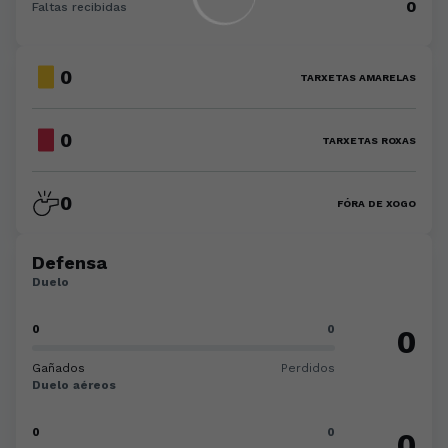
0
Faltas recibidas
0
TARXETAS AMARELAS
0
TARXETAS ROXAS
0
FÓRA DE XOGO
Defensa
Duelo
0
0
0
Gañados
Perdidos
Duelo aéreos
0
0
0