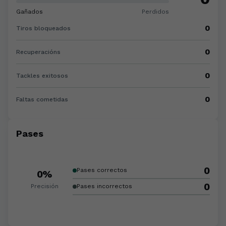
Gañados
Perdidos
0
Tiros bloqueados
0
Recuperacións
0
Tackles exitosos
0
Faltas cometidas
Pases
0
Pases correctos
0%
0
Precisión
Pases incorrectos