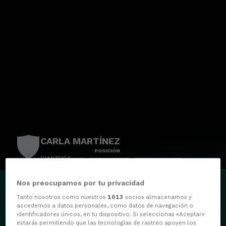
CARLA MARTÍNEZ
POSICIÓN
DIANTEIRA
PARTIDOS
GOLES
ASISTENCIAS
0
0
0
Nos preocupamos por tu privacidad
Tanto nosotros como nuestros
1013
socios almacenamos y
accedemos a datos personales, como datos de navegación o
identificadores únicos, en tu dispositivo. Si seleccionas «Aceptar»
estarás permitiendo que las tecnologías de rastreo apoyen los