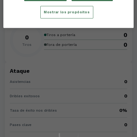
Mostrar los propósitos
Tiros
0
Tiros a portería
0
0
Tiros
Fora de portería
Ataque
0
Asistencias
0
Dribles exitosos
0%
Tasa de éxito nos dribles
0
Pases clave