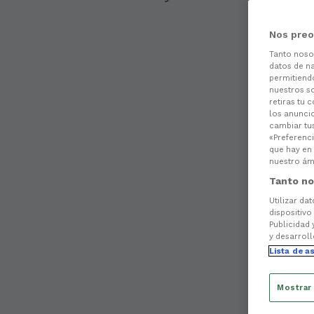
Nos preo
Tanto nos
datos de na
permitiend
nuestros s
retiras tu 
los anuncio
cambiar tu
«Preferenci
que hay en 
nuestro ámb
Tanto no
Utilizar da
dispositivo
Publicidad 
y desarroll
Lista de a
Mostrar