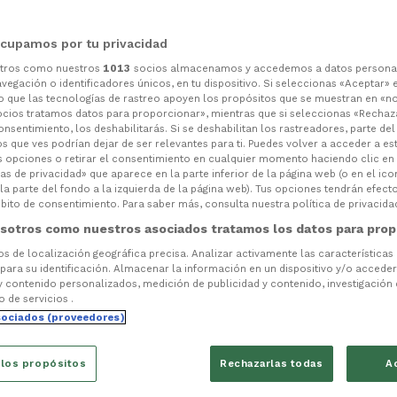
cupamos por tu privacidad
otros como nuestros
1013
socios almacenamos y accedemos a datos persona
vegación o identificadores únicos, en tu dispositivo. Si seleccionas «Aceptar» 
o que las tecnologías de rastreo apoyen los propósitos que se muestran en «n
ocios tratamos datos para proporcionar», mientras que si seleccionas «Rechaz
consentimiento, los deshabilitarás. Si se deshabilitan los rastreadores, parte de
s que ves podrían dejar de ser relevantes para ti. Puedes volver a acceder a e
s opciones o retirar el consentimiento en cualquier momento haciendo clic en
as de privacidad» que aparece en la parte inferior de la página web (o en el ico
la parte del fondo a la izquierda de la página web). Tus opciones tendrán efect
ito de consentimiento. Para saber más, consulta nuestra política de privacida
sotros como nuestros asociados tratamos los datos para prop
tos de localización geográfica precisa. Analizar activamente las características
 para su identificación. Almacenar la información en un dispositivo y/o acceder 
y contenido personalizados, medición de publicidad y contenido, investigación
o de servicios .
sociados (proveedores)
 los propósitos
Rechazarlas todas
A