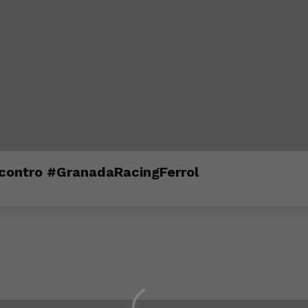
contro #GranadaRacingFerrol