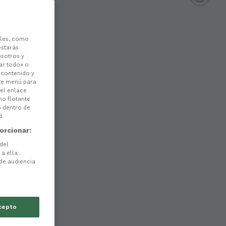
les, como
estarás
osotros y
ar todo» o
l contenido y
ste menú para
 el enlace
no flotante
o dentro de
d.
orcionar:
 del
a ella .
 de audiencia
cepto