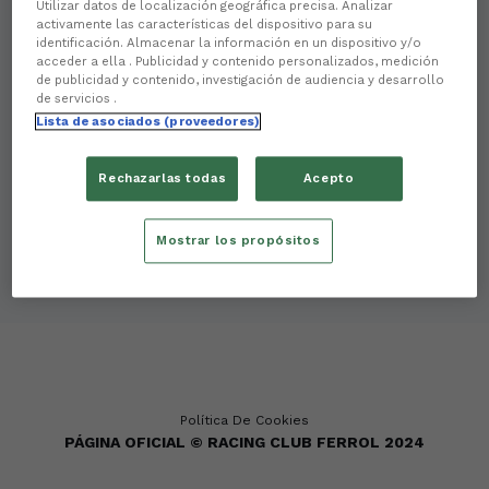
Utilizar datos de localización geográfica precisa. Analizar
activamente las características del dispositivo para su
identificación. Almacenar la información en un dispositivo y/o
acceder a ella . Publicidad y contenido personalizados, medición
de publicidad y contenido, investigación de audiencia y desarrollo
de servicios .
Lista de asociados (proveedores)
Rechazarlas todas
Acepto
Mostrar los propósitos
Política De Cookies
PÁGINA OFICIAL © RACING CLUB FERROL 2024