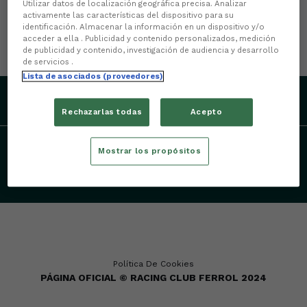
Utilizar datos de localización geográfica precisa. Analizar
activamente las características del dispositivo para su
identificación. Almacenar la información en un dispositivo y/o
acceder a ella . Publicidad y contenido personalizados, medición
de publicidad y contenido, investigación de audiencia y desarrollo
de servicios .
Lista de asociados (proveedores)
Rechazarlas todas
Acepto
Mostrar los propósitos
Política De Cookies
PÁGINA OFICIAL © RACING CLUB FERROL 2024