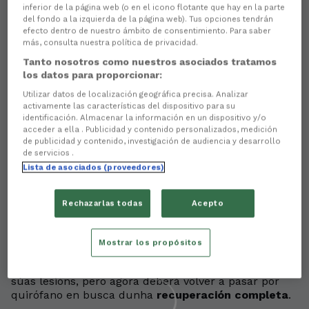
inferior de la página web (o en el icono flotante que hay en la parte
del fondo a la izquierda de la página web). Tus opciones tendrán
efecto dentro de nuestro ámbito de consentimiento. Para saber
más, consulta nuestra política de privacidad.
Tanto nosotros como nuestros asociados tratamos
los datos para proporcionar:
Utilizar datos de localización geográfica precisa. Analizar
activamente las características del dispositivo para su
identificación. Almacenar la información en un dispositivo y/o
acceder a ella . Publicidad y contenido personalizados, medición
de publicidad y contenido, investigación de audiencia y desarrollo
There are no reactions yet. Be the first!
de servicios .
Lista de asociados (proveedores)
Aitor Buñuel
someterase este sábado en Uviéu a
unha
cirurxía ocular
, encamiñada a paliar as
secuelas
que padece no seu ollo esquerdo tras o
Rechazarlas todas
Acepto
golpe que soubo a comezos de setembro en Riazor,
durante o transcurso da 3.ª xornada de LaLiga, e que
Mostrar los propósitos
lle provocou varias fracturas no rostro.
O futbolista xa foi intervenido entón para reducir as
súas lesións, pero agora deberá volver a pasar por
quirófano en busca dunha
recuperación completa
.