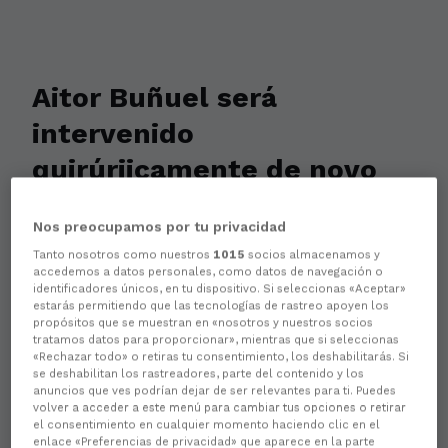
Aitor Buñuel será
intervenido
quirúrjicamente de novo
O futbolista someterase o sábado a unha
Nos preocupamos por tu privacidad
cirurxía ocular para paliar as secuelas
Tanto nosotros como nuestros
1015
socios almacenamos y
que padece no seu ollo esquerdo tras o
accedemos a datos personales, como datos de navegación o
identificadores únicos, en tu dispositivo. Si seleccionas «Aceptar»
golpe que recibiu en setembro.
estarás permitiendo que las tecnologías de rastreo apoyen los
propósitos que se muestran en «nosotros y nuestros socios
tratamos datos para proporcionar», mientras que si seleccionas
«Rechazar todo» o retiras tu consentimiento, los deshabilitarás. Si
se deshabilitan los rastreadores, parte del contenido y los
anuncios que ves podrían dejar de ser relevantes para ti. Puedes
volver a acceder a este menú para cambiar tus opciones o retirar
el consentimiento en cualquier momento haciendo clic en el
enlace «Preferencias de privacidad» que aparece en la parte