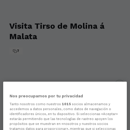
Visita Tirso de Molina á
Malata
7
There are no reactions yet. Be the first!
Nos preocupamos por tu privacidad
Tanto nosotros como nuestros
1015
socios almacenamos y
accedemos a datos personales, como datos de navegación o
identificadores únicos, en tu dispositivo. Si seleccionas «Aceptar»
estarás permitiendo que las tecnologías de rastreo apoyen los
propósitos que se muestran en «nosotros y nuestros socios
tratamos datos para proporcionar», mientras que si seleccionas