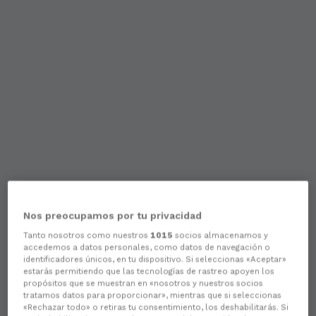
Nos preocupamos por tu privacidad
Tanto nosotros como nuestros
1015
socios almacenamos y
accedemos a datos personales, como datos de navegación o
identificadores únicos, en tu dispositivo. Si seleccionas «Aceptar»
estarás permitiendo que las tecnologías de rastreo apoyen los
propósitos que se muestran en «nosotros y nuestros socios
tratamos datos para proporcionar», mientras que si seleccionas
«Rechazar todo» o retiras tu consentimiento, los deshabilitarás. Si