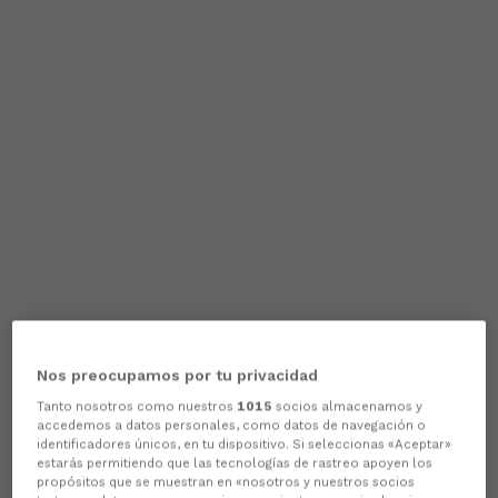
Nos preocupamos por tu privacidad
Tanto nosotros como nuestros
1015
socios almacenamos y
accedemos a datos personales, como datos de navegación o
identificadores únicos, en tu dispositivo. Si seleccionas «Aceptar»
estarás permitiendo que las tecnologías de rastreo apoyen los
propósitos que se muestran en «nosotros y nuestros socios