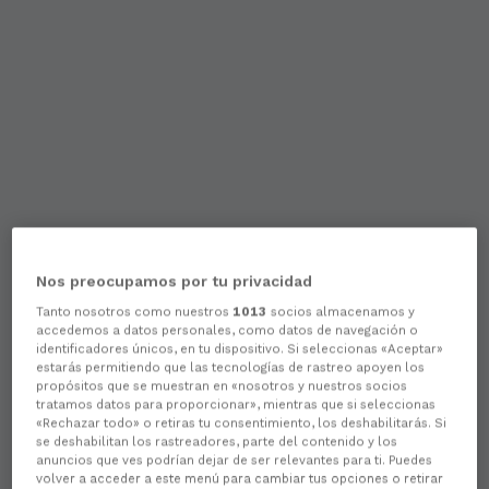
Nos preocupamos por tu privacidad
Tanto nosotros como nuestros
1013
socios almacenamos y
accedemos a datos personales, como datos de navegación o
identificadores únicos, en tu dispositivo. Si seleccionas «Aceptar»
estarás permitiendo que las tecnologías de rastreo apoyen los
propósitos que se muestran en «nosotros y nuestros socios
tratamos datos para proporcionar», mientras que si seleccionas
«Rechazar todo» o retiras tu consentimiento, los deshabilitarás. Si
se deshabilitan los rastreadores, parte del contenido y los
anuncios que ves podrían dejar de ser relevantes para ti. Puedes
volver a acceder a este menú para cambiar tus opciones o retirar