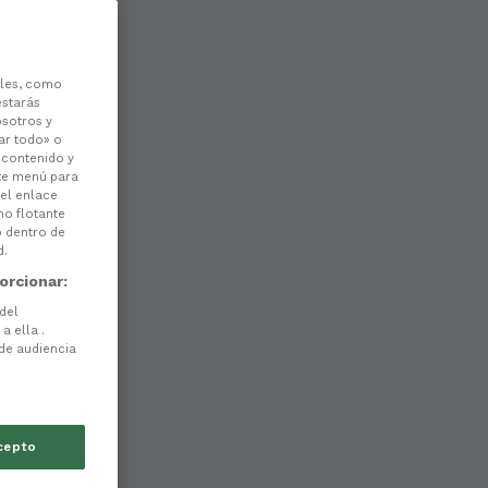
les, como
estarás
osotros y
ar todo» o
l contenido y
ste menú para
 el enlace
no flotante
o dentro de
d.
orcionar:
 del
a ella .
 de audiencia
cepto