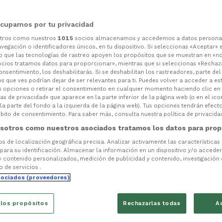
cupamos por tu privacidad
otros como nuestros
1015
socios almacenamos y accedemos a datos persona
vegación o identificadores únicos, en tu dispositivo. Si seleccionas «Aceptar» 
o que las tecnologías de rastreo apoyen los propósitos que se muestran en «n
ocios tratamos datos para proporcionar», mientras que si seleccionas «Rechaz
consentimiento, los deshabilitarás. Si se deshabilitan los rastreadores, parte de
s que ves podrían dejar de ser relevantes para ti. Puedes volver a acceder a e
s opciones o retirar el consentimiento en cualquier momento haciendo clic en
as de privacidad» que aparece en la parte inferior de la página web (o en el ico
la parte del fondo a la izquierda de la página web). Tus opciones tendrán efect
ito de consentimiento. Para saber más, consulta nuestra política de privacida
sotros como nuestros asociados tratamos los datos para prop
tos de localización geográfica precisa. Analizar activamente las características
 para su identificación. Almacenar la información en un dispositivo y/o acceder 
y contenido personalizados, medición de publicidad y contenido, investigación
o de servicios .
sociados (proveedores)
 los propósitos
Rechazarlas todas
A