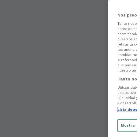
Nos preo
Tanto nos
datos de na
permitiend
nuestros s
retiras tu 
los anuncio
cambiar tu
«Preferenci
que hay en 
nuestro ámb
Tanto no
Utilizar da
dispositivo
Publicidad 
y desarroll
Lista de a
Mostrar