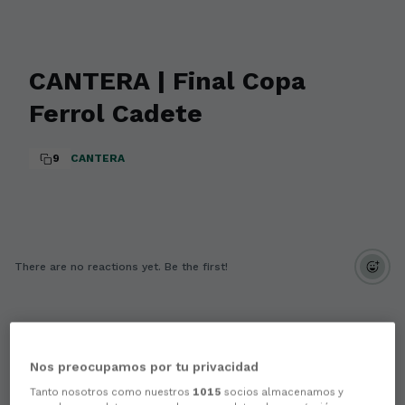
CANTERA | Final Copa
Ferrol Cadete
9
CANTERA
There are no reactions yet. Be the first!
Nos preocupamos por tu privacidad
Tanto nosotros como nuestros
1015
socios almacenamos y